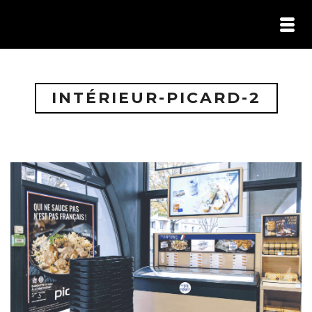
HOME /
PORTFOLIO /
ILS M’ONT FAIT CONFIANCE /
INTÉRIEUR-PICARD-2
CONTACT