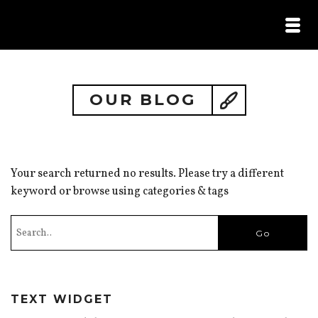
HOME /
PORTFOLIO /
ILS M’ONT FAIT CONFIANCE /
OUR BLOG
CONTACT
Your search returned no results. Please try a different
keyword or browse using categories & tags
TEXT WIDGET