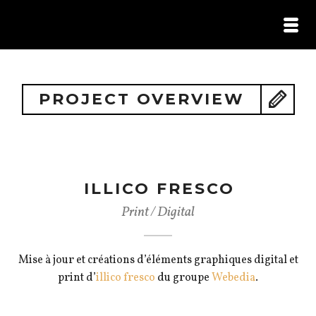
HOME /
PORTFOLIO /
ILS M’ONT FAIT CONFIANCE /
PROJECT OVERVIEW
CONTACT
ILLICO FRESCO
Print / Digital
Mise à jour et créations d’éléments graphiques digital et
print d’
illico fresco
du groupe
Webedia
.