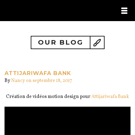
HOME /
PORTFOLIO /
ILS M’ONT FAIT CONFIANCE /
OUR BLOG
CONTACT
ATTIJARIWAFA BANK
By
Nancy
on septembre 18, 2017
Création de vidéos motion design pour
Attijariwafa Bank